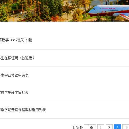
育教学
>>
相关下载
生在读证明（普通版 ）
科生学业修读申请表
学校学生转学审批表
学年春季学期开设课程教材选用列表
共34条
上页
1
2
3
下