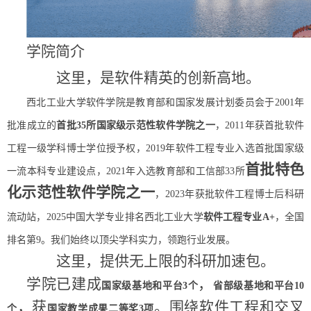
学院简介
这里，是软件精英的创新高地。
西北工业大学软件学院是教育部和国家发展计划委员会于
2001年
批准成立的
首批
35所国家级示范性软件学院之一
，
2011年获首批软件
工程一级学科博士学位授予权，2019年软件工程专业入选首批国家级
首批特色
一流本科专业建设点，2021年入选教育部和工信部33所
化示范性软件学院之一
，
2023年获批软件工程博士后科研
流动站，2025中国大学专业排名西北工业大学
软件工程专业
A+
，全国
排名第
9。我们始终以顶尖学科实力，领跑行业发展。
这里，提供无上限的科研加速包。
学院已建成
，
国家级基地和平台
3个
省部级基地和平台
10
，获
。围绕软件工程和交叉
个
国家教学成果二等奖
3项