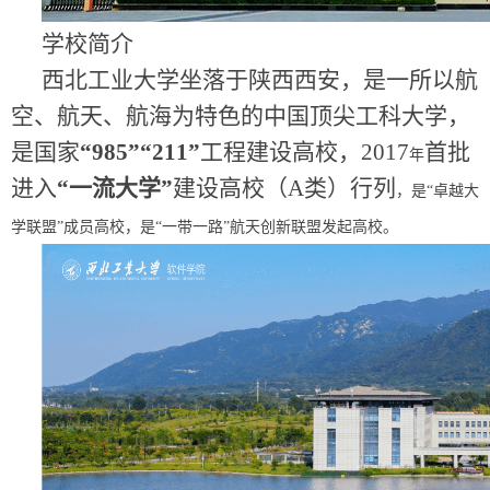
学校简介
西北工业大学坐落于陕西西安，
是一所以航
空、航天、航海为特色的中国顶尖工科大学，
是国家
“
985
”
“
211
”
工程
建设高校
，
2017
首批
年
进入
“一流大学”
建设高校（
A
类）行列
，是
“卓越大
学联盟”成员高校，是“一带一路”航天创新联盟发起高校。