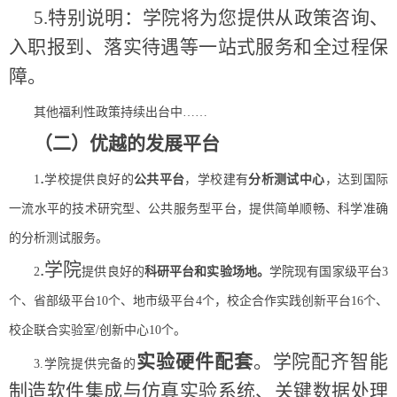
5.
特别说明：学院将为您提供从政策咨询、
入职报到、落实待遇等一站式服务和全过程保
障。
其他福利性政策持续出台中
……
（二）优越的发展平台
.
1
学校
提供良好的
公共平台
，学校建有
分析测试中心
，达到国际
一流水平的技术研究型、公共服务型平台，提供简单顺畅、科学准确
的分析测试服务。
.
学院
2
提供良好的
科研平台和实验场地。
学院现有国家级平台
3
个、省部级平台
10
个、地市级平台
4
个，校企合作实践创新平台
16
个、
校企联合实验室
/
创新中心
10
个。
实验硬件配套
。学院配齐智能
3.
学院提供完备的
制造软件集成与仿真实验系统、关键数据处理