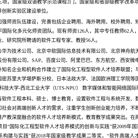
三项，国家级双语教学示范课程
2门，国家级和省部级教学改革
养创新实验区建设单位。
加强师资队伍建设，完善包括企业聘用、海外聘用、校外聘用、
平国际化多元化师资团队。现有师资
126
人，其中专任教师
6
2
人
业、研究院所聘请的软件工程专家、教授56
人。
与华为技术公司、北京中软国际信息技术有限公司、北京神舟航
股份有限公司、
SAP、百度公司、阿里巴巴、东方航空、西安微
内外知名企业和机构合作建立了国际化工程型软件人才培养联盟；
国密苏里大学堪萨斯分校、日本法政大学、法国欧洲理工学院等
尼科技大学
-西北工业大学（UTS-NPU） 数字媒体和智能网络国
有软件工程本科、硕士、博士教育，设置软件工程与系统开发、
和
社会
对高端创新人才的需求，注重学生创新创业能力培养，不
量产教深度融合的软件人才培养新模式，
教育教学成果突出
。
在
项目
“国际化工程型软件
人才培养模式的创新与实践
”获
2009
构建与实践”获2018年国家级教学成果二等奖
，
“软件高端人