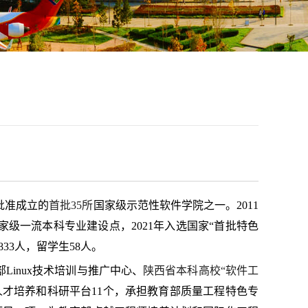
月批准成立的
首批
35所
国家级示范性软件学院之一。
2011
家级一流本科专业建设点，2021年入选国家“首批特色
833人，留学生58人。
部
Linux技术培训与推广中心
、
陕西省本科高校
“软件工
人才培养和科研平台
11个
，
承担教育部质量工程特色专