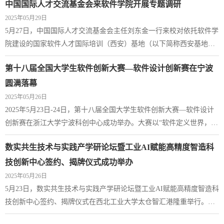
中国国际人才交流基金会来软件学院开展专题调研
由软件学院党委书记李晗主持，两院70余名师生共同参与。李晗以高
2025年05月29日
层住宅发生火灾为切入点，结合真实案例，给在场师生讲解了日常生
5月27日，中国国际人才交流基金会主任刘东金一行来校对依托软件学
活中容易出现的风险隐患，并着重强调了掌握消防基本常识、熟练运
院建设的国家软件人才国际培训（西安）基地（以下简称西安基地）
用逃生技能的必要性，希望师生认真对...
的工作情况进行专题调研。学校副校长王伶，国际合作处副处长陈
第十八届全国大学生软件创新大赛—软件设计创新赛在宁波
俊，软件学院院长、西安基地负责人郑江滨，学院党委书记李晗，院
长助理张凯龙和部分教师代表参加。会议由李晗主持。王伶对刘东金
圆满落幕
一行表示热烈欢迎，介绍了学校的总体情况以及在人才培养、科学研
2025年05月26日
究、国际化方面的特色与优势，同时，感谢...
2025年5月23日-24日，第十八届全国大学生软件创新大赛—软件设计
创新赛在浙江大学宁波科创中心成功举办。大赛以“软件定义世界，创
新引领未来”为主题，由示范性软件学院联盟主办，西北工业大学承
数实共生技术与实践产学研论坛暨工业AI赋能高精度智造科
办，OPPO、青软、浙江大学等单位提供支持，自启动以来，吸引了全
国362所高校、2009支队伍、5638人次踊跃报名参赛。经过区域赛、全
技创新中心签约、揭牌仪式成功举办
国赛复赛的专家评审，最终有45支队伍脱颖而出，晋级全国总决赛。5
2025年05月26日
月23日，在第十八届全国大学生软件...
5月23日，数实共生技术与实践产学研论坛暨工业AI赋能高精度智造科
技创新中心签约、揭牌仪式在西北工业大学太仓智汇港隆重举行。本
次活动由西北工业大学太仓智汇港管委会、西北工业大学软件学院联