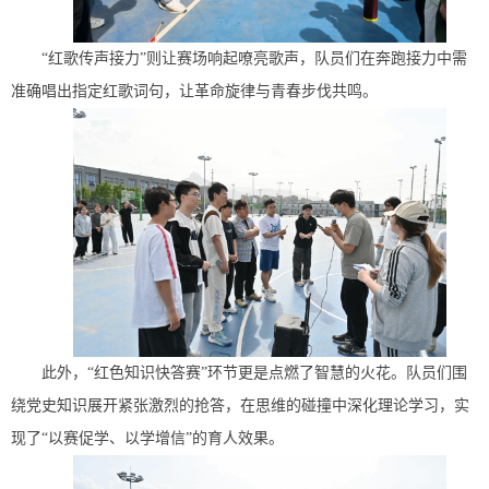
“红歌传声接力”则让赛场响起嘹亮歌声，队员们在奔跑接力中需
准确唱出指定红歌词句，让革命旋律与青春步伐共鸣。
此外，“红色知识快答赛”环节更是点燃了智慧的火花。队员们围
绕党史知识展开紧张激烈的抢答，在思维的碰撞中深化理论学习，实
现了“以赛促学、以学增信”的育人效果。