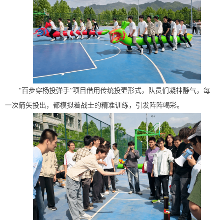
“百步穿杨投弹手”项目借用传统投壶形式，队员们凝神静气，每
一次箭矢投出，都模拟着战士的精准训练，引发阵阵喝彩。