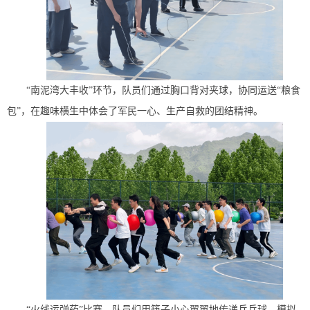
“南泥湾大丰收”环节，队员们通过胸口背对夹球，协同运送“粮食
包”，在趣味横生中体会了军民一心、生产自救的团结精神。
“火线运弹药”比赛，队员们用筷子小心翼翼地传递乒乓球，模拟