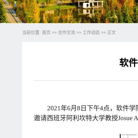
当前位置:
首页
>>
合作交流
>>
工作动态
>> 正文
软件
2021
年
6
月
8
日下午
4
点，软件学
邀请西班牙阿利坎特大学教授
Josue 