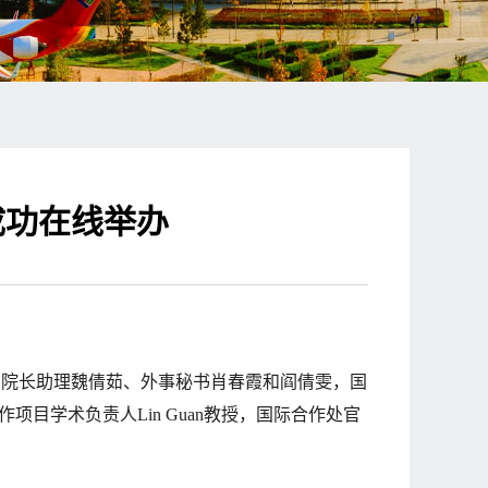
成功在线举办
、院长助理魏倩茹、外事秘书肖春霞和阎倩雯，国
学术负责人Lin Guan
教授，国际合作处官