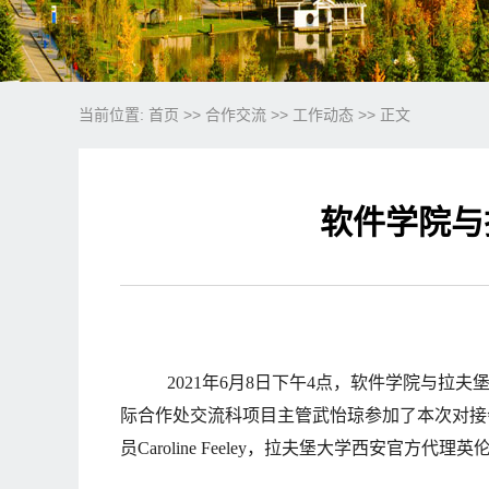
当前位置:
首页
>>
合作交流
>>
工作动态
>> 正文
软件学院与
2021
年
6月8日下午4点，软件学院与拉
际合作处交流科项目主管武怡琼参加了本次对接会
员
Caroline Feeley，拉夫堡大学西安官