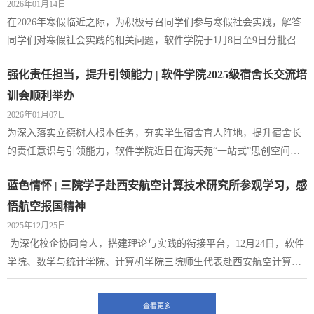
2026年01月14日
推进会采用“项目展示+专家质询”的形式，13个团队进行路演。各团队
在2026年寒假临近之际，为积极号召同学们参与寒假社会实践，解答
围绕创新价值、技术壁垒与应用前景等核心维度展示项目，专家则紧
同学们对寒假社会实践的相关问题，软件学院于1月8日至9日分批召开
扣赛事要求与产业前沿进行精准研...
2024级、2025级寒假社会实践专题动员会，为同学们全面解读实践安
强化责任担当，提升引领能力 | 软件学院2025级宿舍长交流培
排，分享优秀实践经验。会议伊始，实践部负责人庞佳泽、张文豫分
别面向2025级、2024级本科生，围绕《关于开展2026年寒假大学生社
训会顺利举办
会实践活动的通知》展开深入解读，从实践主题分类、申报材料规
2026年01月07日
范、流程时间节点、安全注意事项等维度进...
为深入落实立德树人根本任务，夯实学生宿舍育人阵地，提升宿舍长
的责任意识与引领能力，软件学院近日在海天苑“一站式”思创空间组
织召开2025级本科生宿舍长交流培训会。学院党委副书记陈博担任主
蓝色情怀 | 三院学子赴西安航空计算技术研究所参观学习，感
讲，2025级辅导员腾红磊主持，全体2025级宿舍长参与。会议伊始，
陈博通过互动提问，引导同学们认识到宿舍是大学生活中最基础、最
悟航空报国精神
密切的集体单元，深刻阐释了宿舍长工作的重要性与使命感。陈博结
2025年12月25日
合自身辅导员经历，分享了学院部分优...
为深化校企协同育人，搭建理论与实践的衔接平台，12月24日，软件
学院、数学与统计学院、计算机学院三院师生代表赴西安航空计算技
术研究所（631所）开展蓝色情怀活动，631所人力资源部校企合作主
管吴慧杰接待参访师生。展厅探秘，触摸航空计算奋进轨迹活动伊
查看更多