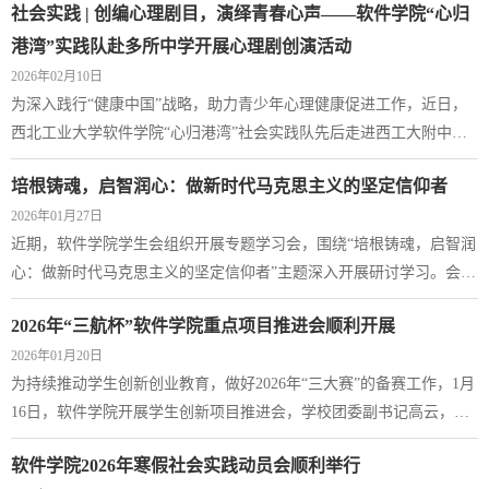
社会实践 | 创编心理剧目，演绎青春心声——软件学院“心归
富的线下招生宣讲活动。两支团队汇聚了来自软件、航天、航海、材
料、教育实验等多个学院的学子，以多元的学科视角与真切的成长经
港湾”实践队赴多所中学开展心理剧创演活动
历，为两校高三学子带来了干货满满的升学指导与经验分享，在高校
2026年02月10日
与优质生源中学之间架起坚实的沟通...
为深入践行“健康中国”战略，助力青少年心理健康促进工作，近日，
西北工业大学软件学院“心归港湾”社会实践队先后走进西工大附中、
高新一中、丹东二中、柯桥中学等多所中学，以“心理剧创编与展演”
培根铸魂，启智润心：做新时代马克思主义的坚定信仰者
为载体，开展了一系列主题鲜明、形式新颖的社会实践活动。团队充
2026年01月27日
分发挥软件工程专业在系统思维与需求分析方面的优势，通过问卷调
近期，软件学院学生会组织开展专题学习会，围绕“培根铸魂，启智润
研、师生访谈、云端共创和线下展演等环节，精准聚焦中学生在学业
心：做新时代马克思主义的坚定信仰者”主题深入开展研讨学习。会
压力、人际交往等方面的成长需求...
上，全体学生会成员共同学习马克思主义核心要义，领会马克思主义
2026年“三航杯”软件学院重点项目推进会顺利开展
中国化时代化的最新成果，深刻认识到马克思主义是立党立国、兴党
2026年01月20日
兴国的根本指导思想，更是新时代青年坚定理想信念、勇担时代使命
为持续推动学生创新创业教育，做好2026年“三大赛”的备赛工作，1月
的思想根基。学生会作为联系学院与学生的桥梁纽带，全体成员将以
16日，软件学院开展学生创新项目推进会，学校团委副书记高云，学
此次学习为契机，筑牢马克思主义信仰...
生创新创业教育中心主任冯慧英为重点项目问诊把脉，学院党委副书
软件学院2026年寒假社会实践动员会顺利举行
记陈博、全体辅导员老师参加会议，会议由辅导员腾红磊主持。本次