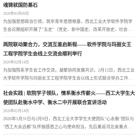
议。交流会上，李恒、禹亮、孙磊详细介绍了学院在赛事组织、备赛
魂铸就国防基石
培育、师资保障等方面的整体工作情况，分享了赛事筹备过程中的特
2026年03月09日
色做法、宝贵经验以及阶段性成效。李晗...
为加强思想政治引领，筑牢青年思想根基，西北工业大学软件学院学
生会近期组织开展了“五史”（党史、新中国史、改革开放史、社会主
义发展史、中华民族发展史）专题学习活动。通过系统研读与集中研
两院联动聚合力，交流互鉴启新程——软件学院与玛丽女王
讨，参会学生在回顾历史的过程中深刻感悟初心使命，结合所学专业
思考了“软件报国”的真正含义，进一步明晰了成长为“总师型”人才的
工程学院学生会线上交流会顺利举行
时代要求。历史是最好的教科书。中华民族的伟大复兴历程，不仅是
2026年02月14日
自强不息的奋斗史，也是我国科技...
为加强院系学生会工作交流，凝聚协同发展共识，2月12日，西北工业
大学软件学院与玛丽女王工程学院学生会以线上形式联合举办工作经
验交流会。会议由软件学院学生会主席团成员李煜轩主持，两院学生
社会实践 | 软院学子领队，情系衡水传薪火——西工大学生大
会主席团成员及各部门负责人共同参与，围绕组织建设、活动开展、
服务创新等议题展开深入探讨。软件学院学生会系统回顾了2025-2026
使团队赴衡水中学、衡水二中开展联合宣讲活动
学年秋季学期的工作。各部门在活动组织、宣传支持、权益服务、实
2026年02月14日
践拓展、社团管理、文体科创、志愿服...
2026年1月31日与2月9日，西北工业大学学生大使团队“心永衡”团队与
“西工大永远都”队怀揣感恩之心与使命担当，先后重返河北省重点中
学——衡水中学与衡水市第二中学，开展了一系列形式多样、内容丰