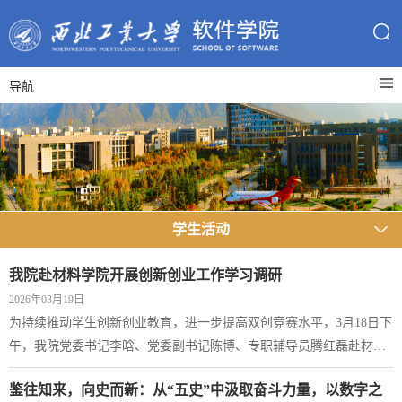
导航
学生活动
我院赴材料学院开展创新创业工作学习调研
2026年03月19日
为持续推动学生创新创业教育，进一步提高双创竞赛水平，3月18日下
午，我院党委书记李晗、党委副书记陈博、专职辅导员腾红磊赴材料
学院开展创新创业工作学习调研。材料学院党委书记李恒、党委副书
鉴往知来，向史而新：从“五史”中汲取奋斗力量，以数字之
记禹亮、院长助理孙磊、教学秘书胡梦奇、专职辅导员张玉台参加会