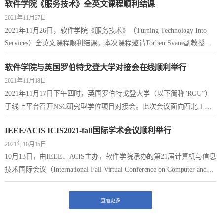
软件学院《服务技术》全英文课程顺利结课
的相关挑战。专家简介：杨莹莹，作为澳大利亚在Cisco DevNet
2021年11月27日
Associate等计算机网络最新领域培训教师的讲师之一，多年在新南威
2021年11月26日，软件学院《服务技术》（Turning Technology Into
尔士州的TAFE培训其他Cisco讲师，还曾为迪肯大学、马绍尔大学、
Services）全英文课程顺利结课。本次课程邀请Torben Svane副教授担
堪培拉理工学院、西悉尼大学等大学...
任主讲，课程讲述了数字服务设计概念，解决与开发和此类服务相关
软件学院与英国罗伯特戈登大学对接会在线顺利举行
的软件挑战。Torben Svane现任瑞典哈姆斯塔德大学副教授，曾在IT界
2021年11月18日
担任CIO和IT策略顾问长达15年，并在哈尔姆斯塔德大学进行25年的
2021年11月17日下午四时，英国罗伯特戈登大学（以下简称“RGU”）
学术研究。现教授涉及IT和业务交叉，以及如何开发新的业务模式和
于线上平台召开NSC研究型学位项目对接会。此次会议面向西北工业
想法的课程。Torben副教授是IEEE(...
大学、山东大学、上海大学、北京工业大学、中央财经大学等20多家
IEEE/ACIS ICIS2021-fall国际学术会议顺利举行
院校，英方为国内参会院校详尽介绍了本次拟合作项目的具体内容，
2021年10月15日
为合作双方搭建了一个沟通交流的平台，助力接下来的合作顺利进
10月13日，由IEEE、ACIS主办，软件学院承办的第21届计算机与信息
行。软件学院院长助理魏倩茹、外事秘书吕桐桐和阎倩雯参加了本次
技术国际会议（International Fall Virtual Conference on Computer and
对接会。会议首先由RGU副校长Nick Fyfe教...
Information Science，ICIS 2021-Fall)在线上顺利召开，100余名学者以
及我校师生等参加会议，会议由PC主席张凯龙教授主持。上午9时，
查看更多
会议正式开始。大会主席、校长助理张艳宁教授代表学校致欢迎词，
希望与会者能够充分交流，并预祝线上会议取得圆满成功。计算机与