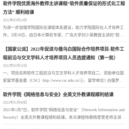
软件学院优质海外教师主讲课程“软件质量保证的形式化工程
日，西北工业大学软件学院与莫斯科航空学院计算机学院围绕推进硕
士“1+1”联合培养项目推进工作举行线上会议。国际合作处副处长向
方法” 顺利结课
丹，国际合作处专家科项目主管张莹予，软件学院院长郑江滨与莫斯
2022年03月24日
科航空学院计算机学院院长Sergey Kry...
为进一步加强学院国际化课程体系建设，助力学院国际化人才培养工
作，3月18日，由日本计算机专家、广岛大学刘少英教授主讲的“软件
质量保证的形式化工程方法”（Formal Engineering Methods for
【国家公派】2022年促进与俄乌白国际合作培养项目-软件工
Software Quality Assurance）顺利结课。应我院邀请，刘教授自2017年
起每年春季学期为我院研究生和高年级本科生开设该门专业课程，截
程前沿与交叉学科人才培养项目人员选拔通知（第一批）
至今年已连续开设6期。主讲人简介：刘少英是日本著名计算机专家，
2022年02月16日
现任广岛大学计算机科学教授，IEEE...
一、项目名称软件工程前沿与交叉学科人才培养项目二、资助单位国
家留学基金委（CSC）http://www.csc.edu.cn/三、留学单位1.白俄罗斯
国立信息技术无线电电子大学（Belarusian State University of
软件学院《网络信息与安全》全英文外教课程顺利结课
Informatics and Radioelectronics）https://www.bsuir.by/en/2.俄罗斯托木
2022年01月08日
斯克理工大学(Tomsk Polytechnic University)https://tpu.ru/en四、选派专
2021年1月7日，软件学院“网络信息与安全”（Network Information and
业软件工程、计算机科学与技术、物联网工程、人工智能、数据科学
Security）全英文外教课程顺利结课。本次课程特邀杨莹莹老师主讲，
与大数据及相关专...
课程内容涵盖了网络信息安全相关概念，以及如何应对网络信息安全