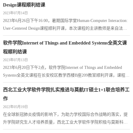
宽教授在软件工程领域具有十分丰富的教学经历与行业工作经验，多
Design课程顺利结课
次进行优秀的学术报告分享。最后一节课是研讨课，研讨珂开头李海
2023年07月14日
宽教授祝愿学生们的结课论文陈述顺...
2023年6月26日下午16:00，暑期国际学堂Human-Computer Interaction:
User-Centered Design课程顺利开课，本次课程的主讲教师是来自法国
知名高校的Marcos Serrano副教授，面向全校本科生和研究生开班。
软件学院Internet of Things and Embedded Systems全英文课
Marcos Serrano，法国知名高校副教授，担任IRIT实验室的Elipse研究
小组的总负责人。Marcos教授的研究致力于在普适计算领域设计创新
程顺利结课
的交互技术，在人机交互和普适计算领域有十分丰硕的科研成果。本
2023年07月13日
次课程是Marcos教授首次面向西...
2023年6月20日下午2点，软件学院Internet of Things and Embedded
Systems全英文课程在长安校区教学西楼B座209教室顺利开课，课程主
讲老师为巴基斯坦高校计算科学系专家MIAN AHMAD JAN，面向软
西北工业大学软件学院扎实推进与莫航IT硕士1+1联合培养工
件学院全体研究生开课。开课前，MIAN AHMAD JAN教授向同学们
介绍了这门课程的内容，此外MIAN AHMAD JAN通过视频与ppt相结
作
合的方式向学生讲解课程知识，在课间，学生对上课有疑问的知识
2022年05月19日
点，MIAN AHMAD JAN教授也会耐心进行解答。授课期...
在全球新冠肺炎疫情的影响下，为助力学校国际合作战略的落实，提
升学院研究生人才培养质量，西北工业大学软件学院积极与莫斯科航
空学院计算机学院开展硕士“1+1”联合培养项目合作推进工作。5月18